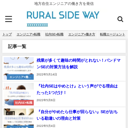
地方在住エンジニアの働き方を発信
トップ
エンジニア×転職
社内SE×転職
エンジニア×働き方
転職エージェント
記事一覧
残業が多くて趣味の時間がとれない！バンドマ
ンSEの対策方法を解説
2022年5月14日
エンジニア×働き
方
『社内SEはやめとけ』という声がでる理由は
たった1つだけ！
2022年5月6日
社内SE×転職
『自分がやめたら仕事が回らない』SEがおち
いる勘違いの理由と対策
2022年5月4日