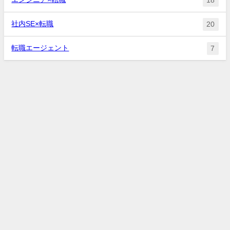
18
社内SE×転職
20
転職エージェント
7