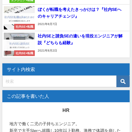
エンジニア×転職
ぼくが転職を考えたきっかけは？『社内SEへ
のキャリアチェンジ』
2021年8月7日
社内SE×転職
社内SEと請負SEの違いを現役エンジニアが解
説『どちらも経験』
2021年8月2日
社内SE×転職
サイト内検索
この記事を書いた人
HR
地方で働く二児の子持ちエンジニア。
新卒で大手SIerへ就職し10年以上勤務。激務で体調を崩した