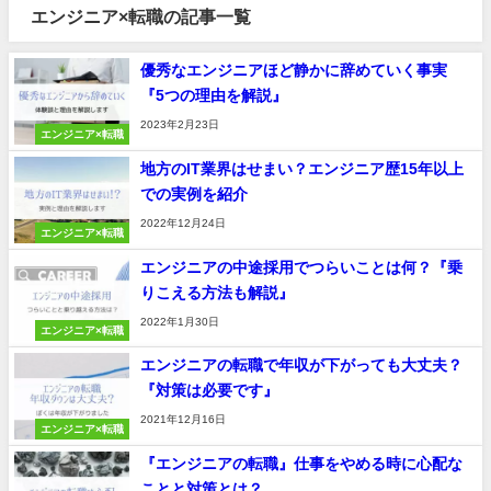
エンジニア×転職の記事一覧
優秀なエンジニアほど静かに辞めていく事実
『5つの理由を解説』
2023年2月23日
エンジニア×転職
地方のIT業界はせまい？エンジニア歴15年以上
での実例を紹介
2022年12月24日
エンジニア×転職
エンジニアの中途採用でつらいことは何？『乗
りこえる方法も解説』
2022年1月30日
エンジニア×転職
エンジニアの転職で年収が下がっても大丈夫？
『対策は必要です』
2021年12月16日
エンジニア×転職
『エンジニアの転職』仕事をやめる時に心配な
ことと対策とは？