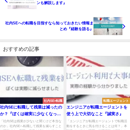
ンも解説します』
社内SEへの転職を目指すなら知っておきたい情報ま
とめ『経験を語る』
おすすめの記事
社内SE×転職
転職エージェント
社内SEに転職して残業は減ったの
エンジニアが転職エージェントを
か？『ぼくは確実に少なくなっ
使う上で大切なこと『誠実さ』
た』
「社内SEは残業が少ないと聞くけど本当な
「エンジニアが転職エージェントで転職活
のか」社内SEへ転職して残業を減らすこと
動をするときに気を付けることは何？」本