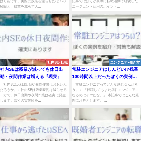
は可能です。実際に残業を減らせたぼくの
記事ではぼくが実際に転職活動で経験した
経験と、残業を減らす大...
エージェント活用のポイント...
社内SE×転職
エンジニア×働き方
社内SEは残業が減っても休日出
常駐エンジニアはしんどい!?残業
勤・夜間作業は増える『現実』
100時間以上だったぼくの実例を
紹介
「社内SEは休日出勤や夜間作業はおおいん
「常駐エンジニアってどんな感じなんだろ
だろうか。」社内SEは残業時間は減らせる
う。」 「転職してもまた常駐エンジニアに
一方で、休日出勤や夜間作業は確実に発生
なるのはイヤだな。」 本記事ではこんな疑
します。ぼくの実体験を...
問にお答えします。 ...