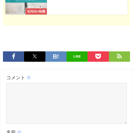
社内SE×転職
LINE
コメント
※
名前
※