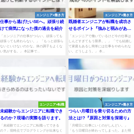
エンジニア×働き方
エンジニア×働き方
仕事から逃げたいSEへ。頑張り続
既婚者エンジニアが転職を成功さ
けて病気になった僕の過去を紹介
せるポイント『強みと弱みがあ
る』
「エンジニアの仕事がつらい。頑張っても
「エンジニアで働いているけど今の仕事は
頑張っても終わらない。」 「もっと頑張ら
しんどすぎてもう限界。。」 「でも結婚し
ないといけないのかな。体の調子もよくな
て家庭もあるし簡単には仕事をやめられな
い気がする。」 本記事で...
い。どうしよう。」 本...
エンジニア×転職
エンジニア×働き方
未経験からエンジニアに転職でき
つらい月曜日を乗り切るための方
るのか？現場の実際を語ります。
法とは!?『原因と対策を深堀り』
「未経験でエンジニアに転職ってできる
「月曜日に仕事にいくのがしんどい。」
の？」現時点でプログラミングが出来なく
「もう日曜日が終わってしまった。また明