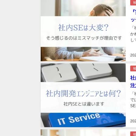
社
『
ッ
「
か
し
20
社
社
注
「
で
S
20
社