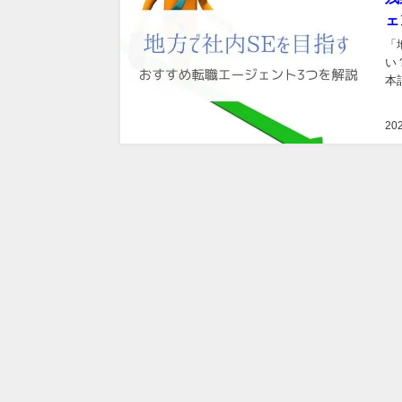
ェ
「
い
本
20