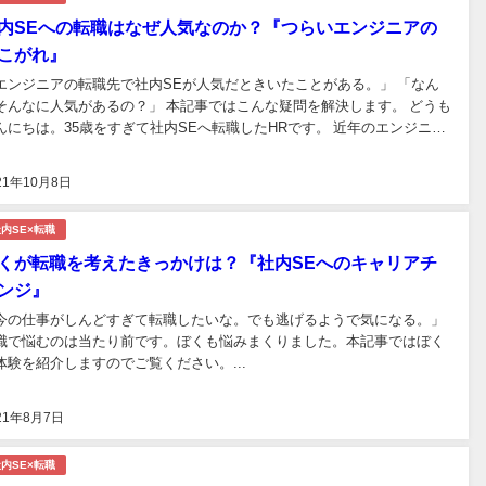
内SEへの転職はなぜ人気なのか？『つらいエンジニアの
こがれ』
エンジニアの転職先で社内SEが人気だときいたことがある。」 「なん
そんなに人気があるの？」 本記事ではこんな疑問を解決します。 どうも
んにちは。35歳をすぎて社内SEへ転職したHRです。 近年のエンジニア
転職市場では、転職先として社内SEが人気だといわれています。 ぼく
身もSIerから社内SEへ転職しました。...
21年10月8日
内SE×転職
くが転職を考えたきっかけは？『社内SEへのキャリアチ
ンジ』
今の仕事がしんどすぎて転職したいな。でも逃げるようで気になる。」
職で悩むのは当たり前です。ぼくも悩みまくりました。本記事ではぼく
体験を紹介しますのでご覧ください。...
21年8月7日
内SE×転職