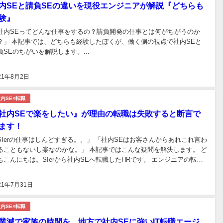
内SEと請負SEの違いを現役エンジニアが解説『どちらも
験』
社内SEってどんな仕事をするの？請負開発の仕事とは何がちがうのか
？」 本記事では、どちらも経験したぼくが、働く側の視点で社内SEと
負SEのちがいを解説します。...
21年8月2日
内SE×転職
社内SEで楽をしたい』が理由の転職は失敗すると断言で
ます！
SIerの仕事はしんどすぎる。。」 「社内SEはお客さんからあれこれ言わ
ることもないし楽なのかな。」 本記事ではこんな疑問を解決します。 ど
もこんにちは。SIerから社内SEへ転職したHRです。 エンジニアの転職
としてとても人気の社内SE。 本記事を読んでいただいているあなた
、何となくでも社内SEへの転職を考...
21年7月31日
内SE×転職
業減で家族の時間を。地方で社内SEに強いIT転職エージ