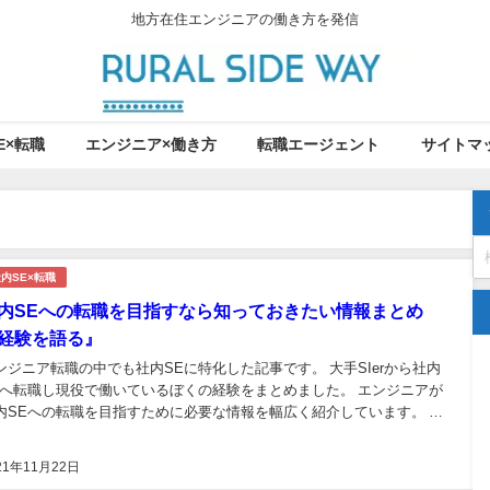
地方在住エンジニアの働き方を発信
E×転職
エンジニア×働き方
転職エージェント
サイトマ
内SE×転職
内SEへの転職を目指すなら知っておきたい情報まとめ
経験を語る』
ンジニア転職の中でも社内SEに特化した記事です。 大手SIerから社内
Eへ転職し現役で働いているぼくの経験をまとめました。 エンジニアが
内SEへの転職を目指すために必要な情報を幅広く紹介しています。 こ
から社内SEを目指すエンジニアの方、新卒で社内SEを考えている方は
ひご覧ください。 社内SEを目指す：...
21年11月22日