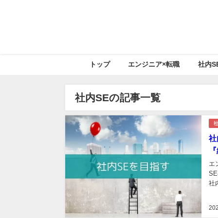
トップ
エンジニア×転職
社内S
社内SEの記事一覧
社
社
『
エ
S
社
れ
ぜ
20