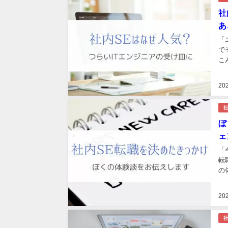
社
あ
「
で
こ
の
自
20
社
ぼ
ェ
「
転
の
20
社