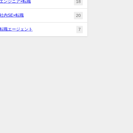
エンジニア×転職
18
社内SE×転職
20
転職エージェント
7