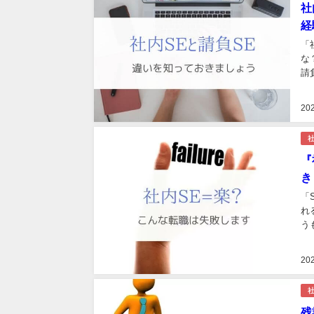
社
経
「
な
請
20
社
『
き
「
れ
う
先
も
20
社
残