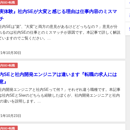
内SE×転職
実体験』社内SEが大変と感じる理由は仕事内容のミスマ
チ
社内SEは”楽”、”大変”と両方の意見があるけどどっちなの？」意見が分
れるのは社内SEの仕事とのミスマッチが原因です。本記事で詳しく解説
ていますのでご覧ください。...
21年10月30日
内SE×転職
内SEと社内開発エンジニアは違います『転職の求人には
意』
社内開発エンジニアと社内SEって何？」それぞれ違う職種です。本記事
は社内SEとSIerのどちらも経験したぼくが、社内開発エンジニアと社内
Eの違いを説明します。...
21年10月23日
内SE×転職