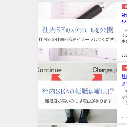
社
社
説
「
く
事
20
社
社
ま
「
が
こ
20