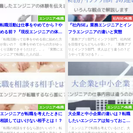
エンジニア×転職
社内SE×転職
転職活動は仕事をやめてから？や
『社内SE』業務エンジニアとイン
める前？『現役エンジニアの体
フラエンジニアの違いと実態
験』
「転職活動って仕事をやめる前に始めた方
「業務アプリ部門とインフラ部門、社内SE
が良いの？ 仕事をやめてからの方がゆっ
を目指すならどちらが良い？」 「業務アプ
くり活動できそうだけど。。」 「実際にエ
リとインフラ部門、求人はどう違うの？ど
ンジニアで転職した人の話...
うやって見つける？」...
エンジニア×転職
エンジニア×転職
エンジニアが転職を考えたときに
大企業と中小企業の違いは？転職
相談してはいけない相手とは！？
したいエンジニアは知っておこ
う！
「転職の相談をするなら誰がいいの？」転
「エンジニアで転職を考えているけど、大