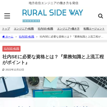
地方在住エンジニアの働き方を発信
トップ
エンジニア×転職
社内SE×転職
エンジニア×働き方
転職エージェント
ホーム
社内SE×転職
社内SEに必要な資格とは？『業務知識と上流工程がポ
イント』
社内SE×転職
社内SEに必要な資格とは？『業務知識と上流工程
がポイント』
2022年12月12日