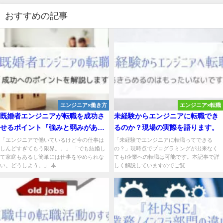
おすすめの記事
エンジニア×働き方
エンジニア×転職
既婚者エンジニアが転職を成功さ
未経験からエンジニアに転職でき
せるポイント『強みと弱みがあ
るのか？現場の実際を語ります。
る』
「エンジニアで働いているけど今の仕事は
「未経験でエンジニアに転職ってできる
しんどすぎてもう限界。。」 「でも結婚し
の？」現時点でプログラミングが出来なく
て家庭もあるし簡単には仕事をやめられな
てもI企業への転職は可能です。本記事で詳
い。どうしよう。」 本...
しく解説していますのでご覧...